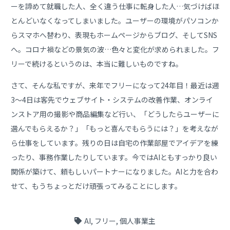
ーを諦めて就職した人、全く違う仕事に転身した人…気づけばほ
とんどいなくなってしまいました。ユーザーの環境がパソコンか
らスマホへ替わり、表現もホームページからブログ、そしてSNS
へ。コロナ禍などの景気の波…色々と変化が求められました。フ
リーで続けるというのは、本当に難しいものですね。
さて、そんな私ですが、来年でフリーになって24年目！最近は週
3～4日は客先でウェブサイト・システムの改善作業、オンライ
ンストア用の撮影や商品編集など行い、「どうしたらユーザーに
選んでもらえるか？」「もっと喜んでもらうには？」を考えなが
ら仕事をしています。残りの日は自宅の作業部屋でアイデアを練
ったり、事務作業したりしています。今ではAIともすっかり良い
関係が築けて、頼もしいパートナーになりました。AIと力を合わ
せて、もうちょっとだけ頑張ってみることにします。
AI
,
フリー
,
個人事業主